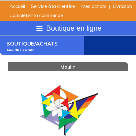
Accueil
Service à la clientèle
Mes achats
Livraison
|
|
|
|
Complétez la commande
Boutique en ligne
BOUTIQUE/ACHATS
Girouettes
-> Moulin
Moulin